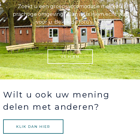
Zoekt u een groepsaccomodatie met een
prachtige omgeving? Dan is Us Hiem echt wat
voor u. Bekijk de foto’s hier.
US HIEM
Wilt u ook uw mening
delen met anderen?
KLIK DAN HIER