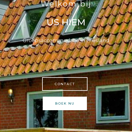
Welkom bij
US HIEM
Groepsaccommodatie in Friesland
CONTACT
BOEK NU