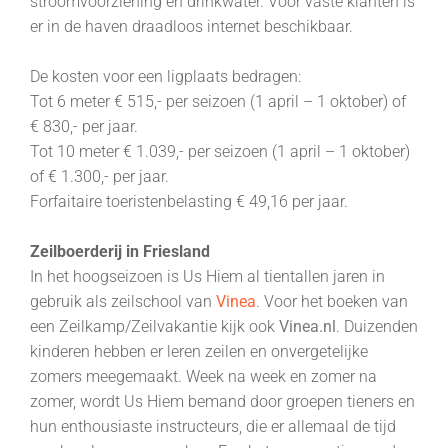
stroomvoorziening en drinkwater. Voor vaste klanten is
er in de haven draadloos internet beschikbaar.
De kosten voor een ligplaats bedragen:
Tot 6 meter € 515,- per seizoen (1 april – 1 oktober) of
€ 830,- per jaar.
Tot 10 meter € 1.039,- per seizoen (1 april – 1 oktober)
of € 1.300,- per jaar.
Forfaitaire toeristenbelasting € 49,16 per jaar.
Zeilboerderij in Friesland
In het hoogseizoen is Us Hiem al tientallen jaren in
gebruik als zeilschool van
Vinea
. Voor het boeken van
een Zeilkamp/Zeilvakantie kijk ook
Vinea.nl
. Duizenden
kinderen hebben er leren zeilen en onvergetelijke
zomers meegemaakt. Week na week en zomer na
zomer, wordt Us Hiem bemand door groepen tieners en
hun enthousiaste instructeurs, die er allemaal de tijd