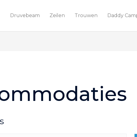
e
Druvebeam
Zeilen
Trouwen
Daddy Cam
commodaties
s