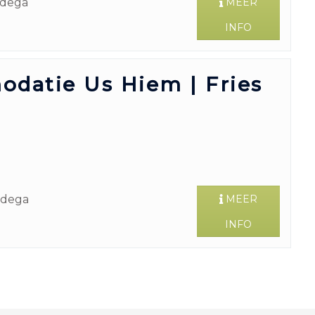
dega
MEER
INFO
datie Us Hiem | Fries
dega
MEER
INFO