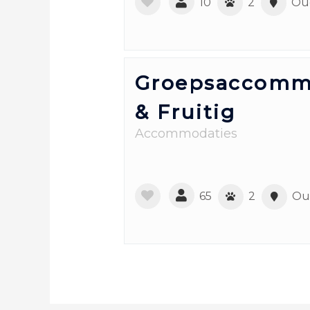
10
2
Ou
Groepsaccommo
& Fruitig
Accommodaties
65
2
Ou