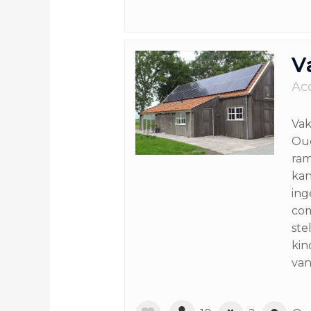
V
Ac
Vak
Oud
ram
kan
ing
com
ste
kin
van