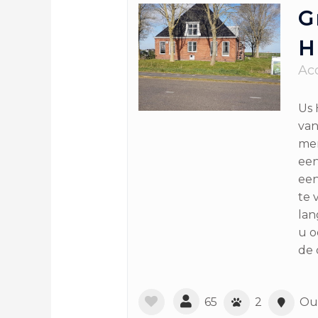
G
H
Ac
Us 
van
mer
een
een
te 
lan
u o
de 
65
2
Ou