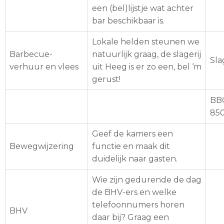
een (bel)lijstje wat achter
bar beschikbaar is.
Lokale helden steunen we
Barbecue-
natuurlijk graag, de slagerij
Sla
verhuur en vlees
uit Heeg is er zo een, bel ‘m
gerust!
BBQ
850
Geef de kamers een
Bewegwijzering
functie en maak dit
duidelijk naar gasten.
Wie zijn gedurende de dag
de BHV-ers en welke
telefoonnumers horen
BHV
daar bij? Graag een