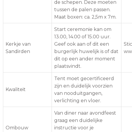
de schepen. Deze moeten
tussen de palen passen.
Maat boxen: ca. 2,5m x 7m.
Start ceremonie kan om
13.00, 14.00 of 15.00 uur.
Kerkje van
Geef ook aan of dit een
Sti
Sandirden
burgerlijk huwelijk is of dat
www
dit op een ander moment
plaatsvindt.
Tent moet gecertificeerd
zijn en duidelijk voorzien
Kwaliteit
van nooduitgangen,
verlichting en vloer.
Van diner naar avondfeest
graag een duidelijke
Ombouw
instructie voor je