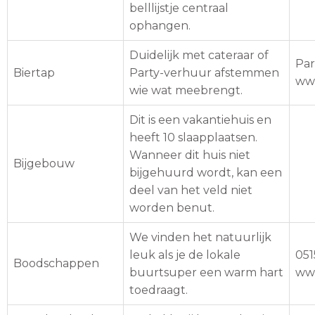
belllijstje centraal
ophangen.
Duidelijk met cateraar of
Par
Biertap
Party-verhuur afstemmen
www
wie wat meebrengt.
Dit is een vakantiehuis en
heeft 10 slaapplaatsen.
Wanneer dit huis niet
Bijgebouw
bijgehuurd wordt, kan een
deel van het veld niet
worden benut.
We vinden het natuurlijk
leuk als je de lokale
051
Boodschappen
buurtsuper een warm hart
www
toedraagt.