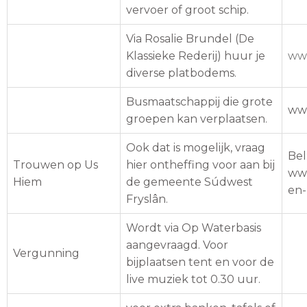
vervoer of groot schip.
Via Rosalie Brundel (De
Klassieke Rederij) huur je
www
diverse platbodems.
Busmaatschappij die grote
www
groepen kan verplaatsen.
Ook dat is mogelijk, vraag
Bel
Trouwen op Us
hier ontheffing voor aan bij
www
Hiem
de gemeente Súdwest
en-
Fryslân.
Wordt via Op Waterbasis
aangevraagd. Voor
Vergunning
bijplaatsen tent en voor de
live muziek tot 0.30 uur.