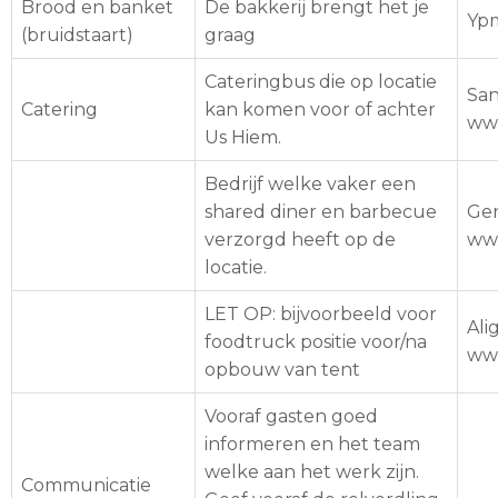
Brood en banket
De bakkerij brengt het je
Ypm
(bruidstaart)
graag
Cateringbus die op locatie
San
Catering
kan komen voor of achter
www
Us Hiem.
Bedrijf welke vaker een
shared diner en barbecue
Ger
verzorgd heeft op de
www
locatie.
LET OP: bijvoorbeeld voor
Ali
foodtruck positie voor/na
www
opbouw van tent
Vooraf gasten goed
informeren en het team
welke aan het werk zijn.
Communicatie