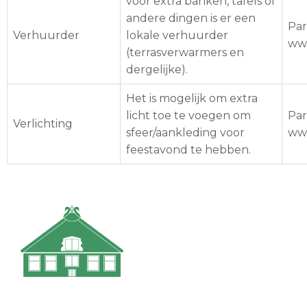
voor extra banken, tafels of
andere dingen is er een
Par
Verhuurder
lokale verhuurder
www
(terrasverwarmers en
dergelijke).
Het is mogelijk om extra
licht toe te voegen om
Par
Verlichting
sfeer/aankleding voor
www
feestavond te hebben.