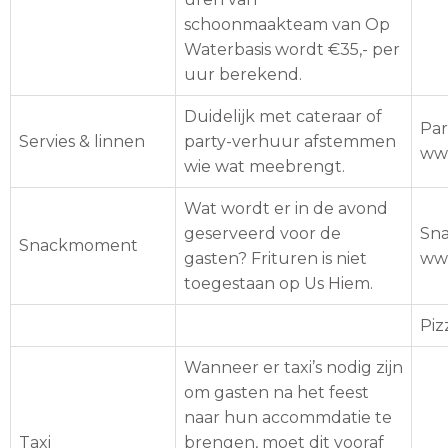
schoonmaakteam van Op
Waterbasis wordt €35,- per
uur berekend.
Duidelijk met cateraar of
Par
Servies & linnen
party-verhuur afstemmen
www
wie wat meebrengt.
Wat wordt er in de avond
geserveerd voor de
Sna
Snackmoment
gasten? Frituren is niet
www
toegestaan op Us Hiem.
Piz
Wanneer er taxi’s nodig zijn
om gasten na het feest
naar hun accommdatie te
Taxi
brengen, moet dit vooraf