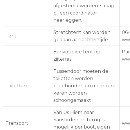
afgestemd worden. Graag
bij een coördinator
neerleggen.
Stretchtent kan worden
06-
Tent
gedaan aan achterzijde
www
Eenvoudige tent op
Par
zijterras
www
Tussendoor moeten de
toiletten worden
Toiletten
bijgehouden en meerdere
keren worden
schoongemaakt
Van Us Hiem naar
Sansfirden en terug is
Transport
ww
mogelijk per boot, eigen